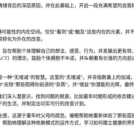
情绪背后的深层原因，并在此基础上，开启一段充满希望的自我
满可能性的内在空间。仅仅“看到”或“触及”这些内在的元素，并
索转化为外在的改变。
，旨在帮助个体理解自己的想法、感受、行为，并发展出更有效、
ACT）的理念，鼓励个体拥抱不🎯适，并📝朝着有价值的方向
，是一种“无增减”的智慧。这里的“无增减”，并非指数量上的加减
“去除”那些阻碍你前进的“杂质”，并“增益”你潜能的光辉，
助我们深入潜意识，找到问题的根源，比如童年时期形成的依恋
下的生活，并制定出切实可行的改变计划。
感，这源于童年时父母的疏忽。催眠帮助她重新体验了那些孤独的
，帮助她理解这种依赖模式的运作方式，学习如何建立健康的界