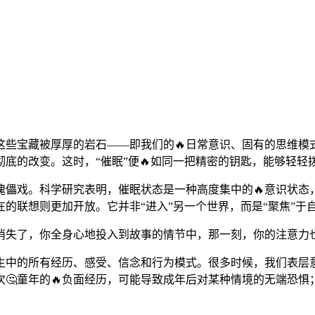
这些宝藏被厚厚的岩石——即我们的🔥日常意识、固有的思维模
底的改变。这时，“催眠”便🔥如同一把精密的钥匙，能够轻
儡戏。科学研究表明，催眠状态是一种高度集中的🔥意识状态
在的联想则更加开放。它并非“进入”另一个世界，而是“聚焦”于
消失了，你全身心地投入到故事的情节中，那一刻，你的注意力
生中的所有经历、感受、信念和行为模式。很多时候，我们表层意
🤔童年的🔥负面经历，可能导致成年后对某种情境的无端恐惧