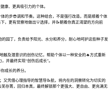
更健康、更具吸引力的个体。
重个体的步😎调和节奏。这种结合，不是强行改造，而是顺着个体
，更有觉察地做出💡选择，并📝朝着你真正渴望的方向前
勤的园丁，负责给予阳光、水分和养分，耐心地呵护这些种子发
地触及潜意识的创伤记忆，帮助个体以一种安全的🔥方式重新
，并最终实现“创伤后成长”。
养你成长的养分。
；又凭借心理指导的智慧导📝航，将内在的洞察转化为切实的
，去芜存菁，回归本真，最终解锁那个更强大、更自由、更充满无