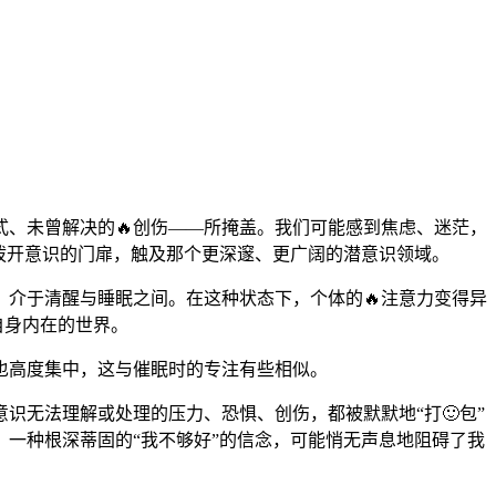
式、未曾解决的🔥创伤——所掩盖。我们可能感到焦虑、迷茫，
轻拨开意识的门扉，触及那个更深邃、更广阔的潜意识领域。
，介于清醒与睡眠之间。在这种状态下，个体的🔥注意力变得异
自身内在的世界。
也高度集中，这与催眠时的专注有些相似。
识无法理解或处理的压力、恐惧、创伤，都被默默地“打🙂包”
；一种根深蒂固的“我不够好”的信念，可能悄无声息地阻碍了我