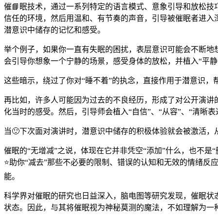
催📘眠技术，通过一系列特定的语言模式、意象引导和放松技
信任的环境，然后用温和、有节奏的声音，引导被催眠者进入
潜意识中储存的记忆和感受。
举个例子，如果你一直有失眠的困扰，表层意识可能会不断地想“
会引导你想象一个宁静的场景，感受身体的放松，并植入“平静”、
这些暗示，绕过了你对“睡不着”的执念，直接作用于潜意识，
再比如，许多人可能因为过去的不良经历，形成了对公开演讲
化当时的感受。然后，引导师会植入“自信”、“从容”、“清晰
当🙂下次面对演讲时，潜意识中储存的积极体验就会被激活，
催眠的“无增减”之说，体现在它并非凭空“添加”什么，也不是
⭐助你“减去”那些不必要的限制、错误的认知和无效的情绪反
能。
科学界对催眠的研究也日益深入，脑电图等研究发现，催眠状
状态。因此，与其将催眠视为神秘莫测的魔法，不如理解为一