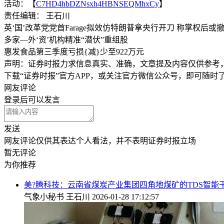
活动：【
C7HD4hbDZNsxh4HBNSEQMhxCy
】
责任编辑： 王石川
英‘国’改革党党首Farage拟效仿特朗普拿央行开刀 称掌权后或
多家—外‘资’机构精准“潜伏”重组股
惠发食品第三季度亏损{减}少至922万元
声明：证券时报力求信息真实、准确，文章提及内容仅供参考
下载“证券时报”官方APP，或关注官方微信公众号，即可随
网友评论
登录
后可以发言
发送
网友评论仅供其表达个人看法，并不表明证券时报立场
暂无评论
为你推荐
美?腾科技：云南省煤炭产业集团四角地煤矿的TDS智
气象小秘书
王石川
2026-01-28 17:12:57