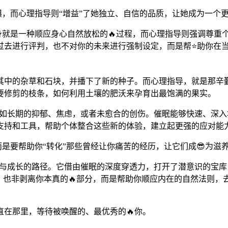
恐惧，而心理指导则“增益”了她独立、自信的品质，让她成为一个
本身就是一种顺应身心自然放松的🔥过程，而心理指导则强调尊
去进行评判，也不对你的未来进行强制设定，而是帮⭐助你在当下
其中的杂草和石块，并播下了新的种子。而心理指导，就是那辛
要修剪的枝条，如何利用土壤的肥沃来孕育出最饱满的果实。
例如长期的抑郁、焦虑，或者未愈合的创伤。催眠能够快速、深入
支持和工具，帮助个体整合这些新的体验，建立起更强的应对能力
而是要帮助你“转化”那些曾经让你痛苦的经历，让它们成😎为滋
索与成长的路径。它借由催眠的深度穿透力，打开了潜意识的宝库
，也非剥离你本真的🔥部分，而是帮助你顺应内在的自然法则
在那里，等待被唤醒的、最优秀的🔥你。