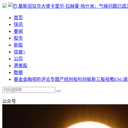
首页
快讯
要闻
股市
新股
信披+
公司
港美股
数据
基金
金融
视听
评论
专题
产经
创投
科创板
新三板
投教
ESG
滚
公众号