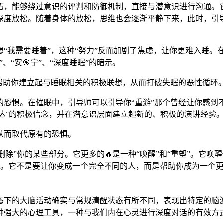
巧，能够绕过意识的评判和防御机制，直接与潜意识进行沟通。
深度放松。随着身体的放松，思维也会逐渐平静下来，此时，引
我需要睡着”，这种“努力”反而加剧了焦虑，让你更难入睡。在催
“安🎯宁”、“深度睡眠”的暗示。
帮助你建立起与睡眠相关的积极联想，从而打破失眠的恶性循环
的恐惧。在催眠中，引导师可以引导你“重游”那个曾经让你感到
表达”的积极信念，并在潜意识层面建立起新的、积极的演讲经验
从而取代原有的恐惧。
“删除”你的某些部分。它更多的🔥是一种“唤醒”和“重塑”。
应。它不是要让你变成一个完全不同的人，而是帮助你成为一个更
态下的大脑活动确实与常规清醒状态有所不同，表现出特定的脑
种强大的心理工具，一种与我们内在心灵进行深度对话的有效方